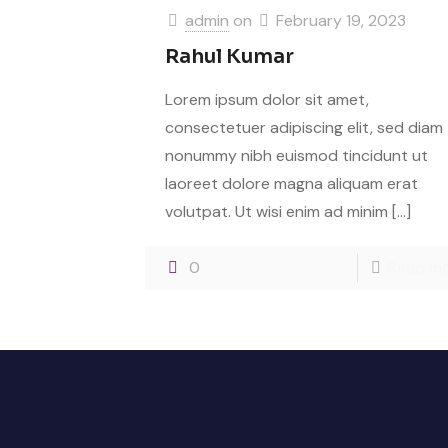
admin
on
February 19, 2023
Rahul Kumar
Lorem ipsum dolor sit amet,
consectetuer adipiscing elit, sed diam
nonummy nibh euismod tincidunt ut
laoreet dolore magna aliquam erat
volutpat. Ut wisi enim ad minim
[…]
0
Read m