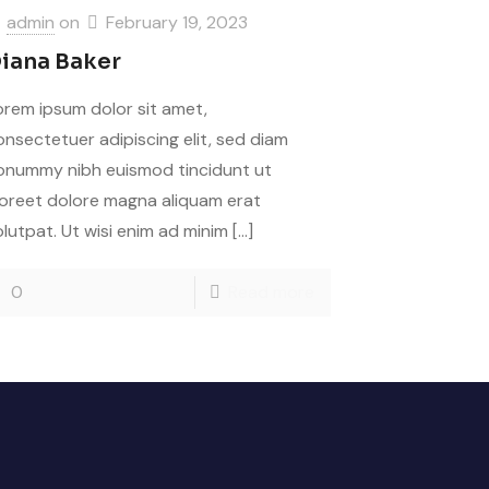
admin
on
February 19, 2023
iana Baker
orem ipsum dolor sit amet,
onsectetuer adipiscing elit, sed diam
onummy nibh euismod tincidunt ut
aoreet dolore magna aliquam erat
olutpat. Ut wisi enim ad minim
[…]
0
Read more