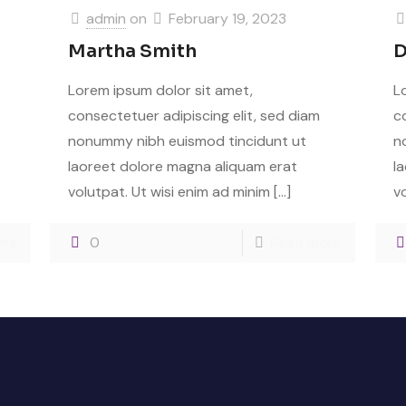
admin
on
February 19, 2023
Martha Smith
D
Lorem ipsum dolor sit amet,
L
consectetuer adipiscing elit, sed diam
c
nonummy nibh euismod tincidunt ut
n
laoreet dolore magna aliquam erat
l
volutpat. Ut wisi enim ad minim
[…]
v
ore
0
Read more