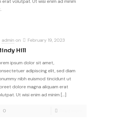
erat volutpat. Ut wisi enim ad minim
.
admin
on
February 19, 2023
indy Hill
orem ipsum dolor sit amet,
onsectetuer adipiscing elit, sed diam
onummy nibh euismod tincidunt ut
aoreet dolore magna aliquam erat
olutpat. Ut wisi enim ad minim
[…]
0
Read more