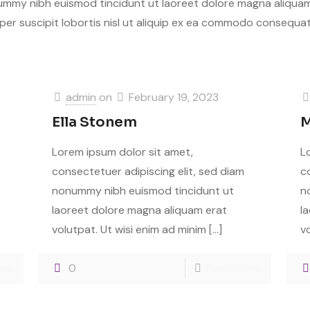
ummy nibh euismod tincidunt ut laoreet dolore magna aliquam 
per suscipit lobortis nisl ut aliquip ex ea commodo consequat
admin
on
February 19, 2023
Ella Stonem
M
Lorem ipsum dolor sit amet,
L
consectetuer adipiscing elit, sed diam
c
nonummy nibh euismod tincidunt ut
n
laoreet dolore magna aliquam erat
l
volutpat. Ut wisi enim ad minim
[…]
v
ore
0
Read more